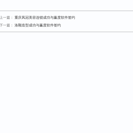
上一篇：
重庆凤冠美容连锁成功与赢度软件签约
下一篇：
洛颗造型成功与赢度软件签约