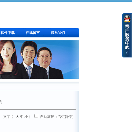
软件下载
在线留言
联系我们
约
文字 〖
大
中
小
〗
自动滚屏（右键暂停）