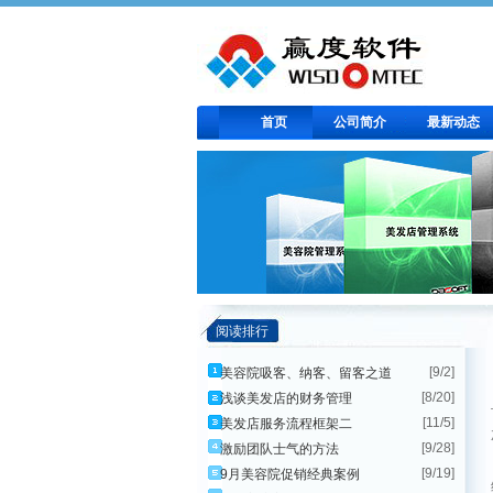
首页
公司简介
最新动态
阅读排行
[9/2]
美容院吸客、纳客、留客之道
[8/20]
浅谈美发店的财务管理
[11/5]
美发店服务流程框架二
[9/28]
激励团队士气的方法
[9/19]
9月美容院促销经典案例